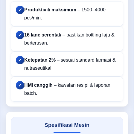
Produktiviti maksimum
– 1500–4000
✓
pcs/min.
16 lane serentak
– pastikan bottling laju &
✓
berterusan.
Ketepatan 2%
– sesuai standard farmasi &
✓
nutraseutikal.
HMI canggih
– kawalan resipi & laporan
✓
batch.
Spesifikasi Mesin