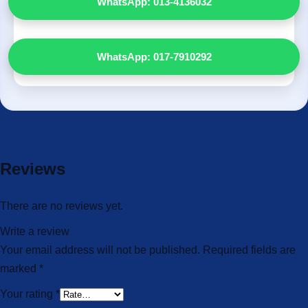
WhatsApp: 013-4136032
WhatsApp: 017-7910292
Reviews
There are no reviews yet.
Write a review
Your email address will not be published.
Required fields are
marked
*
Your rating
*