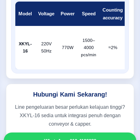
Counting
Mater
Model
Voltage
Power
Speed
accuracy
siz
00#
1500–
capsu
XKYL-
220V
770W
4000
≈2%
Ma
16
50Hz
pcs/min
Ø15
tabl
Hubungi Kami Sekarang!
Line pengeluaran besar perlukan kelajuan tinggi?
XKYL-16 sedia untuk integrasi penuh dengan
conveyor & capper.