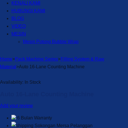
KENALI KAMI
HUBUNGI KAMI
BLOG
VIDEO
MESIN
Mesin Potong Bubble Wrap
Home
>
Pack Machine Series
>
Filling System & Raw
Material
>
Auto 16-Lane Counting Machine
Availability:
In Stock
Auto 16-Lane Counting Machine
Add your review
6 Bulan Warranty
Sokongan Mersa Pelanggan