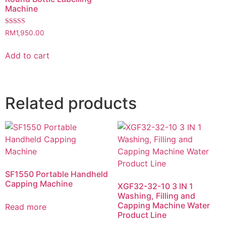
Machine
Rated
RM
1,950.00
4.00
out of 5
Add to cart
Related products
SF1550 Portable Handheld
Capping Machine
XGF32-32-10 3 IN 1
Washing, Filling and
Capping Machine Water
Read more
Product Line