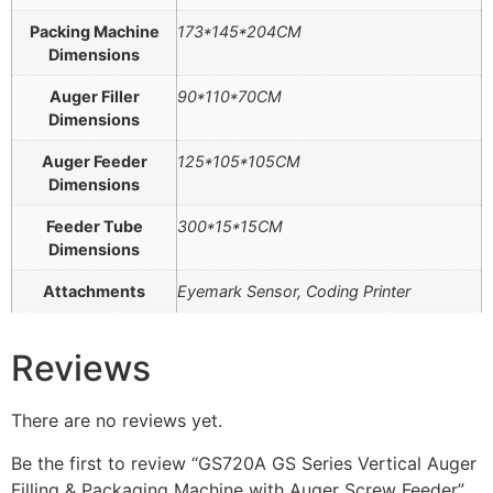
Packing Machine
173*145*204CM
Dimensions
Auger Filler
90*110*70CM
Dimensions
Auger Feeder
125*105*105CM
Dimensions
Feeder Tube
300*15*15CM
Dimensions
Attachments
Eyemark Sensor, Coding Printer
Reviews
There are no reviews yet.
Be the first to review “GS720A GS Series Vertical Auger
Filling & Packaging Machine with Auger Screw Feeder”