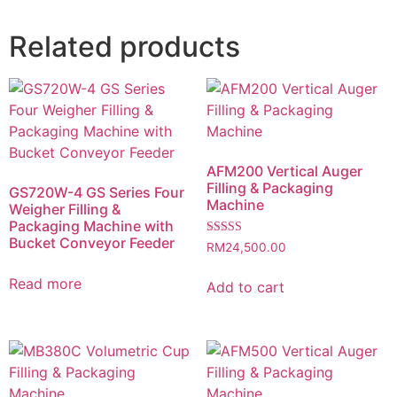
Related products
AFM200 Vertical Auger
Filling & Packaging
GS720W-4 GS Series Four
Machine
Weigher Filling &
Packaging Machine with
Bucket Conveyor Feeder
Rated
RM
24,500.00
5.00
out of 5
Read more
Add to cart