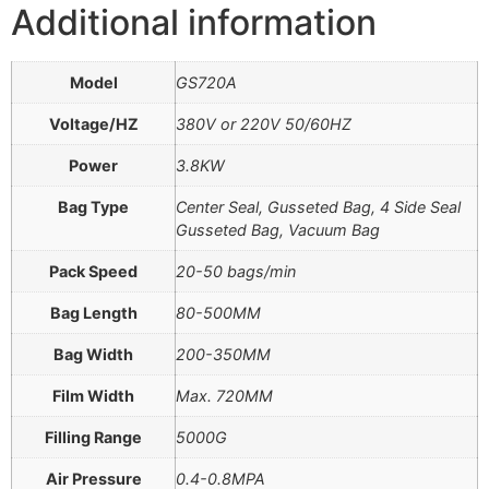
Additional information
Model
GS720A
Voltage/HZ
380V or 220V 50/60HZ
Power
3.8KW
Bag Type
Center Seal, Gusseted Bag, 4 Side Seal
Gusseted Bag, Vacuum Bag
Pack Speed
20-50 bags/min
Bag Length
80-500MM
Bag Width
200-350MM
Film Width
Max. 720MM
Filling Range
5000G
Air Pressure
0.4-0.8MPA