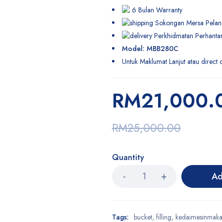
6 Bulan Warranty
Sokongan Mersa Pela
Perkhidmatan Perhanta
Model: MBB280C
Untuk Maklumat Lanjut atau direct 
RM
21,000.
RM
25,000.00
Quantity
Ad
Tags:
bucket
,
filling
,
kedaimesinmak