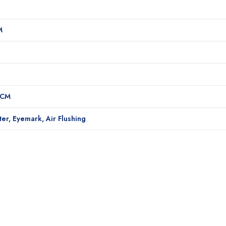
M
2CM
ter, Eyemark, Air Flushing