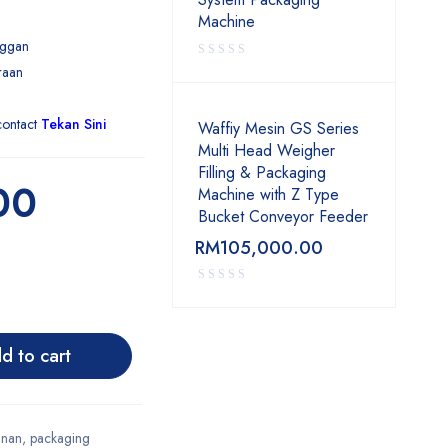
Machine
nggan
raan
contact
Tekan Sini
Waffiy Mesin GS Series
Multi Head Weigher
Filling & Packaging
00
Machine with Z Type
Bucket Conveyor Feeder
RM
105,000.00
d to cart
anan
,
packaging