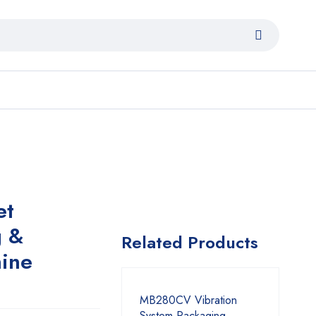
et
g &
Related Products
ine
MB280CV Vibration
System Packaging