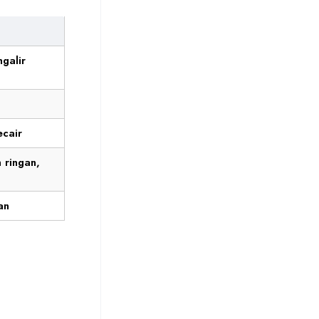
galir
ecair
 ringan,
an