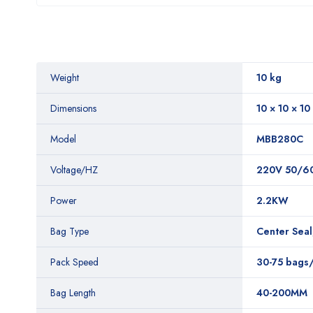
Weight
10 kg
Dimensions
10 × 10 × 10
Model
MBB280C
Voltage/HZ
220V 50/6
Power
2.2KW
Bag Type
Center Seal
Pack Speed
30-75 bags
Bag Length
40-200MM