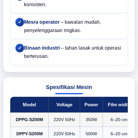
konsisten.
Mesra operator
– kawalan mudah,
✓
penyelenggaraan ringkas.
Binaan industri
– tahan lasak untuk operasi
✓
berterusan.
Spesifikasi Mesin
Model
Voltage
Power
Film width
DPPG-S200M
220V 50Hz
350W
6–20 cm
DPPY-S200M
220V 50Hz
500W
6–20 cm