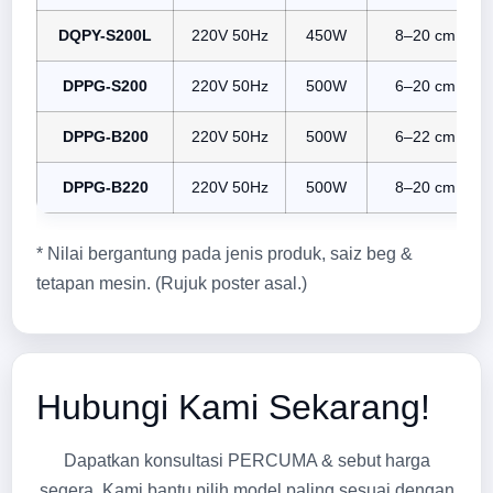
DQPY-S200L
220V 50Hz
450W
8–20 cm
DPPG-S200
220V 50Hz
500W
6–20 cm
DPPG-B200
220V 50Hz
500W
6–22 cm
DPPG-B220
220V 50Hz
500W
8–20 cm
* Nilai bergantung pada jenis produk, saiz beg &
tetapan mesin. (Rujuk poster asal.)
Hubungi Kami Sekarang!
Dapatkan konsultasi PERCUMA & sebut harga
segera. Kami bantu pilih model paling sesuai dengan