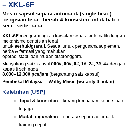
– XKL-6F
Mesin kapsul separa automatik (single head) –
pengisian tepat, bersih & konsisten untuk batch
kecil–sederhana.
XKL-6F
menggabungkan kawalan separa automatik dengan
mekanisme pengisian tepat
untuk
serbuk/granul
. Sesuai untuk pengusaha suplemen,
herba & farmasi yang mahukan
operasi stabil dan mudah diselenggara.
Menyokong saiz kapsul
000#, 00#, 0#, 1#, 2#, 3#, 4#
dengan
kapasiti sehingga
8,000–12,000 pcs/jam
(bergantung saiz kapsul).
Pembekal Malaysia – Waffiy Mesin (waranty 6 bulan).
Kelebihan (USP)
Tepat & konsisten
– kurang tumpahan, kebersihan
terjaga.
Mudah digunakan
– operasi separa automatik,
training cepat.