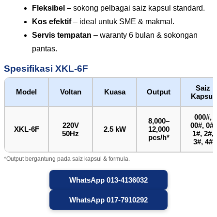
Fleksibel
– sokong pelbagai saiz kapsul standard.
Kos efektif
– ideal untuk SME & makmal.
Servis tempatan
– waranty 6 bulan & sokongan
pantas.
Spesifikasi XKL-6F
Saiz
Model
Voltan
Kuasa
Output
Kapsul
000#,
8,000–
220V
00#, 0#,
XKL-6F
2.5 kW
12,000
50Hz
1#, 2#,
pcs/h*
3#, 4#
*Output bergantung pada saiz kapsul & formula.
WhatsApp 013-4136032
WhatsApp 017-7910292